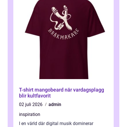
T-shirt mangobeard när vardagsplagg
blir kultfavorit
02 juli 2026
admin
inspiration
I en värld där digital musik dominerar