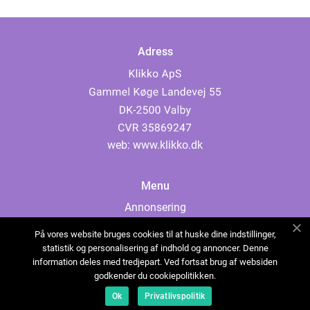
Adress
web:
www.klikko.dk
Menu
Annonsering
Om oss
På vores website bruges cookies til at huske dine indstillinger,
Cookies
statistik og personalisering af indhold og annoncer. Denne
information deles med tredjepart. Ved fortsat brug af websiden
Kontakta oss
godkender du cookiepolitikken.
Sitemap
Ok
Privatlivspolitik