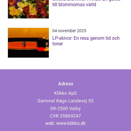
till blommornas värld
04 november 2025
LP-skivor: En resa genom tid och
toner
Adress
web:
www.klikko.dk