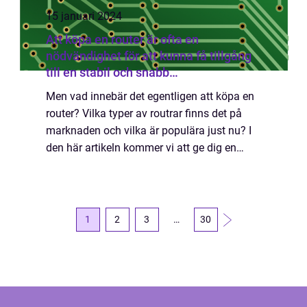
15 januari 2024
Att köpa en router är ofta en
nödvändighet för att kunna få tillgång
till en stabil och snabb
internetuppkoppling i hemmet
Men vad innebär det egentligen att köpa en
router? Vilka typer av routrar finns det på
marknaden och vilka är populära just nu? I
den här artikeln kommer vi att ge dig en
grundlig översikt över köp av router,
undersöka olika typer och popularitet sam...
1
2
3
…
30