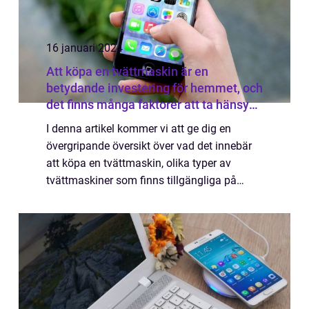
16 januari 2024
Att köpa en tvättmaskin är en
betydande investering för hemmet, och
det finns många faktorer att ta hänsyn
till innan man gör sitt val
I denna artikel kommer vi att ge dig en
övergripande översikt över vad det innebär
att köpa en tvättmaskin, olika typer av
tvättmaskiner som finns tillgängliga på
marknaden samt de populäraste
modellerna. Vi kommer också att presentera
kvantitativa m...