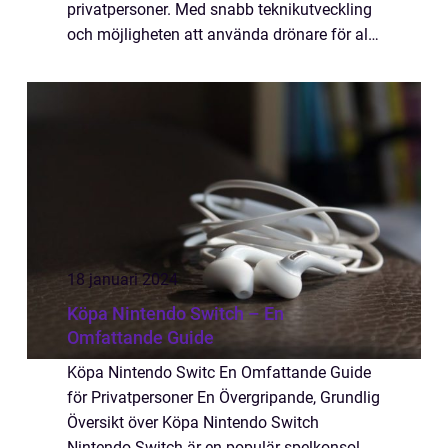
privatpersoner. Med snabb teknikutveckling
och möjligheten att använda drönare för allt
från professionell fotografering till
fritidsaktiviteter, finns det många a...
18 januari 2024
Köpa Nintendo Switch – En
Omfattande Guide
Köpa Nintendo Switc En Omfattande Guide
för Privatpersoner En Övergripande, Grundlig
Översikt över Köpa Nintendo Switch
Nintendo Switch är en populär spelkonsol