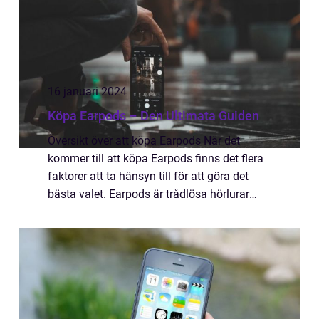
16 januari 2024
Köpa Earpods – Den Ultimata Guiden
Översikt över att köpa Earpods När det
kommer till att köpa Earpods finns det flera
faktorer att ta hänsyn till för att göra det
bästa valet. Earpods är trådlösa hörlurar
som erbjuder enkelhet och bekvämlighet i
vardagen. I denna artikel kommer vi at...