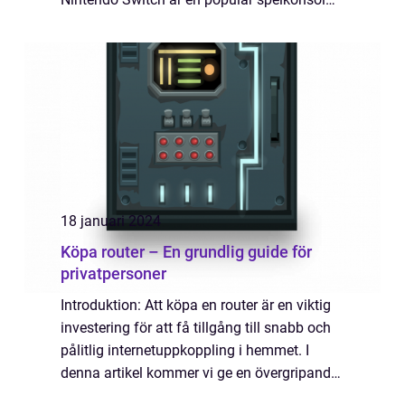
som erbjuder både stationär och bärbar
spelupplevelse. Det är en hybridkonsol som
kan ans...
18 januari 2024
Köpa router – En grundlig guide för
privatpersoner
Introduktion: Att köpa en router är en viktig
investering för att få tillgång till snabb och
pålitlig internetuppkoppling i hemmet. I
denna artikel kommer vi ge en övergripande
översikt över köpa router samt en