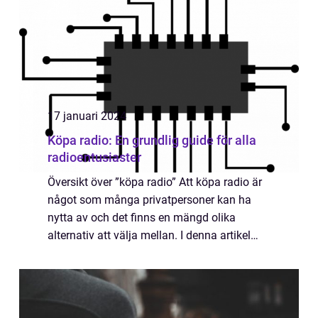
17 januari 2024
Köpa radio: En grundlig guide för alla
radioentusiaster
Översikt över ”köpa radio” Att köpa radio är
något som många privatpersoner kan ha
nytta av och det finns en mängd olika
alternativ att välja mellan. I denna artikel
kommer vi att ge en grundlig översikt över
köp av radio och ta upp olika...