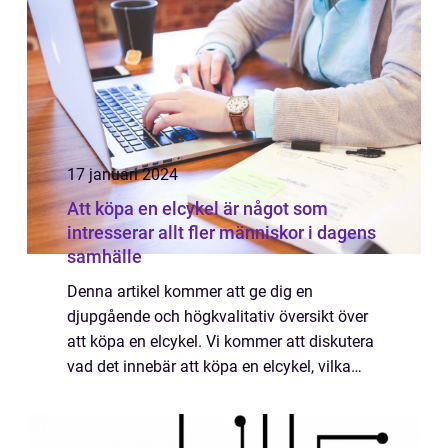
17 januari 2024
Att köpa en elcykel är något som
intresserar allt fler människor i dagens
samhälle
Denna artikel kommer att ge dig en
djupgående och högkvalitativ översikt över
att köpa en elcykel. Vi kommer att diskutera
vad det innebär att köpa en elcykel, vilka
olika typer som finns tillgängliga och vilka
modeller som är populära för närvarande...