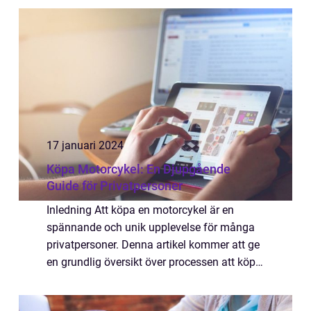
omfattande presentation av vad det inne...
17 januari 2024
Köpa Motorcykel: En Djupgående
Guide för Privatpersoner
Inledning Att köpa en motorcykel är en
spännande och unik upplevelse för många
privatpersoner. Denna artikel kommer att ge
en grundlig översikt över processen att köpa
en motorcykel. Vi kommer att utforska olika
typer av motorcyklar, populära varumär...