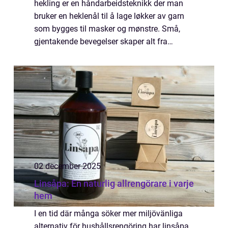
hekling er en håndarbeidsteknikk der man
bruker en heklenål til å lage løkker av garn
som bygges til masker og mønstre. Små,
gjentakende bevegelser skaper alt fra
hårstrikker og kosedyr til pynt og interiør.
Mange opplever at hekling virker både avsl...
02 december 2025
Linsåpa: En naturlig allrengörare i varje
hem
I en tid där många söker mer miljövänliga
alternativ för hushållsrengöring har linsåpa