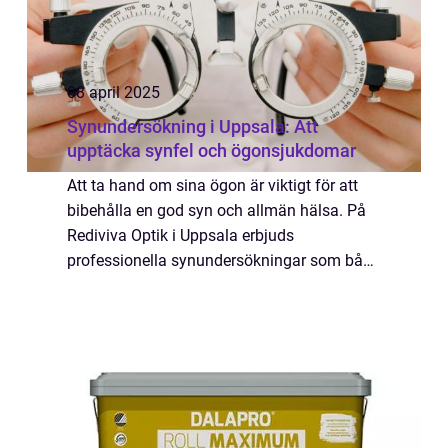
08 april 2025
Synundersökning i Uppsala: Att
upptäcka synfel och ögonsjukdomar
Att ta hand om sina ögon är viktigt för att
bibehålla en god syn och allmän hälsa. På
Rediviva Optik i Uppsala erbjuds
professionella synundersökningar som både
identifierar synfel och upptäcker ev...