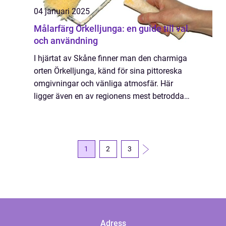
04 januari 2025
Målarfärg Örkelljunga: en guide till val
och användning
I hjärtat av Skåne finner man den charmiga
orten Örkelljunga, känd för sina pittoreska
omgivningar och vänliga atmosfär. Här
ligger även en av regionens mest betrodda
leverantörer av målarf&aum...
1
2
3
Adress