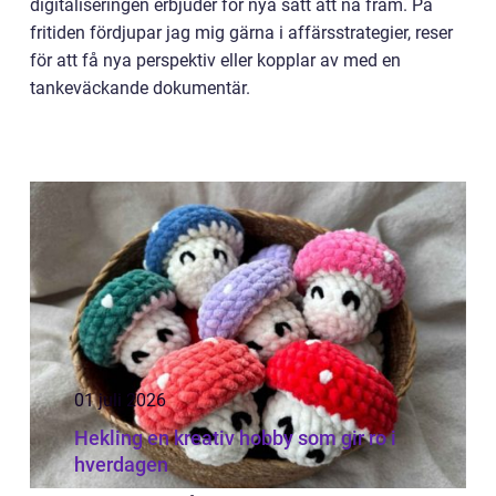
digitaliseringen erbjuder för nya sätt att nå fram. På
fritiden fördjupar jag mig gärna i affärsstrategier, reser
för att få nya perspektiv eller kopplar av med en
tankeväckande dokumentär.
01 juli 2026
Hekling en kreativ hobby som gir ro i
hverdagen