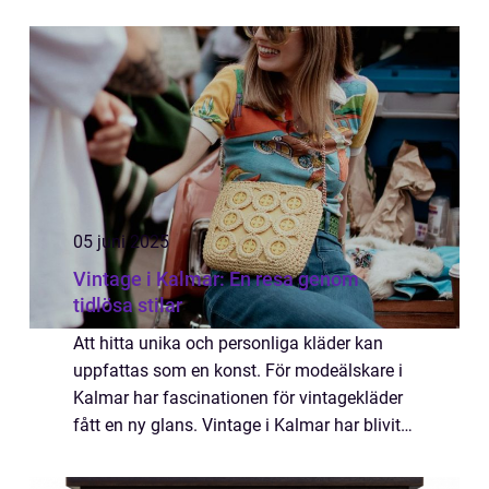
som en förlängning av en individs eller ett
företags personlighet och ...
05 juni 2025
Vintage i Kalmar: En resa genom
tidlösa stilar
Att hitta unika och personliga kläder kan
uppfattas som en konst. För modeälskare i
Kalmar har fascinationen för vintagekläder
fått en ny glans. Vintage i Kalmar har blivit
ett hett samtalsämne, där kläde...