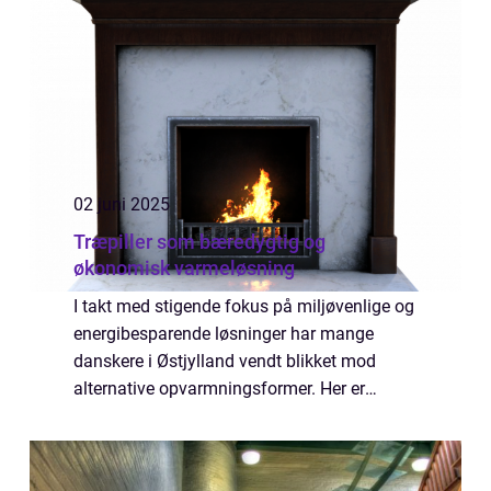
02 juni 2025
Træpiller som bæredygtig og
økonomisk varmeløsning
I takt med stigende fokus på miljøvenlige og
energibesparende løsninger har mange
danskere i Østjylland vendt blikket mod
alternative opvarmningsformer. Her er
træpiller blevet en populær mulighed –
b&arin...