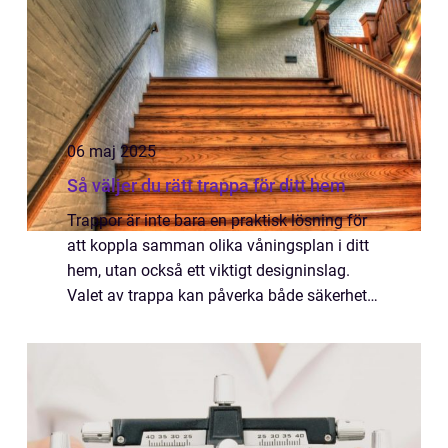
06 maj 2025
Så väljer du rätt trappa för ditt hem
Trappor är inte bara en praktisk lösning för
att koppla samman olika våningsplan i ditt
hem, utan också ett viktigt designinslag.
Valet av trappa kan påverka både säkerhet
och stil i ditt hem. I denna artik...