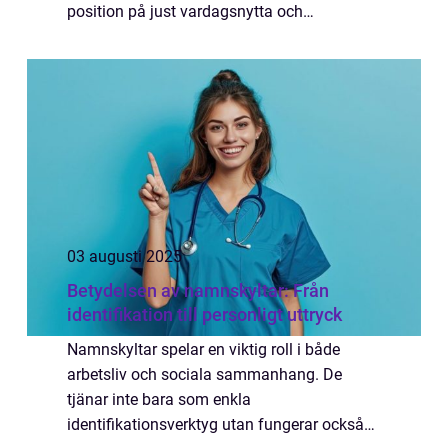
position på just vardagsnytta och
konsekvent kvalitet står Fruit of the Loom ut.
H&a...
03 augusti 2025
Betydelsen av namnskyltar: Från
identifikation till personligt uttryck
Namnskyltar spelar en viktig roll i både
arbetsliv och sociala sammanhang. De
tjänar inte bara som enkla
identifikationsverktyg utan fungerar också