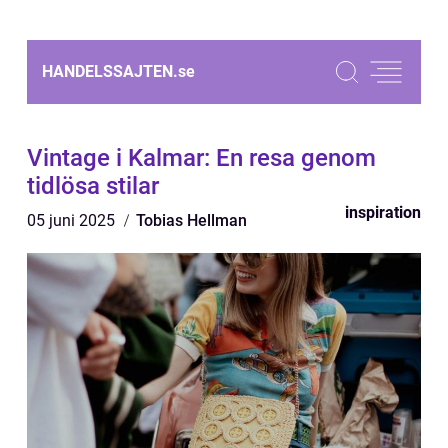
HANDELSSAJTEN.
se
Vintage i Kalmar: En resa genom
tidlösa stilar
inspiration
05 juni 2025
Tobias Hellman