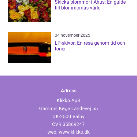
Skicka blommor i Åhus: En guide
till blommornas värld
04 november 2025
LP-skivor: En resa genom tid och
toner
Adress
web:
www.klikko.dk