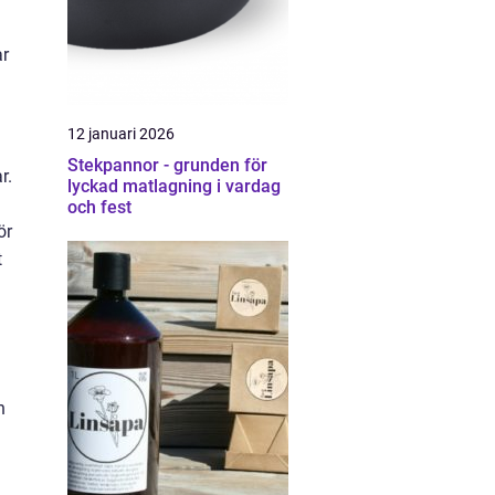
ar
12 januari 2026
Stekpannor - grunden för
r.
lyckad matlagning i vardag
och fest
ör
t
h