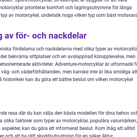
torcyklar prioriterar komfort och lagringsutrymme för långa
 typ av motorcykel, undersök noga vilken typ som bäst motsvar
 av för- och nackdelar
storiska fördelarna och nackdelarna med olika typer av motorcykla
juder bekväma sittplatser och en avslappnad körupplevelse, men
tsorienterade aktiviteter. Adventure-motorcyklar är utformade f
 väg- och väderförhållanden, men kanske inte är lika smidiga at
 historiken kan du göra ett bättre beslut om vilken motorcykel
nde resa där du kan välja den bästa modellen för dina behov oc
 olika faktorer som typer av motorcyklar, populära varumärken,
 aspekter, kan du göra ett informerat beslut. Kom ihåg att alltid
 och att ha rätt skyddsutrustning för en säker åktur.