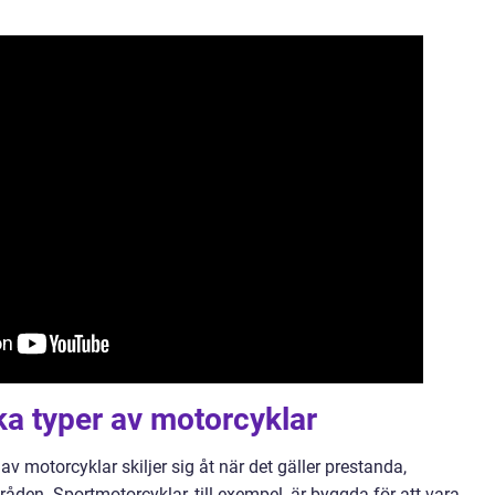
ika typer av motorcyklar
r av motorcyklar skiljer sig åt när det gäller prestanda,
en. Sportmotorcyklar, till exempel, är byggda för att vara