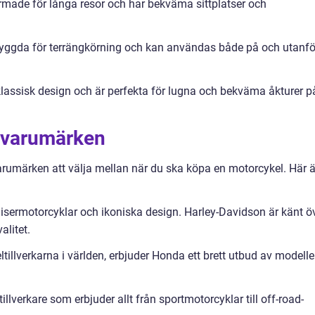
rmade för långa resor och har bekväma sittplatser och
byggda för terrängkörning och kan användas både på och utanfö
klassisk design och är perfekta för lugna och bekväma åkturer p
lvarumärken
arumärken att välja mellan när du ska köpa en motorcykel. Här ä
uisermotorcyklar och ikoniska design. Harley-Davidson är känt ö
alitet.
tillverkarna i världen, erbjuder Honda ett brett utbud av modelle
lverkare som erbjuder allt från sportmotorcyklar till off-road-