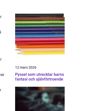
r
å
r
12 mars 2026
Pyssel som utvecklar barns
ver
fantasi och självförtroende
r