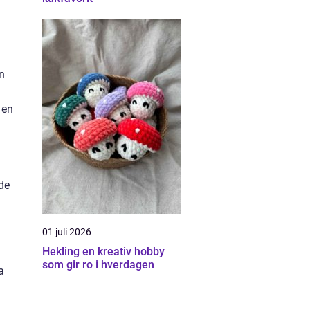
n
 en
de
01 juli 2026
Hekling en kreativ hobby
som gir ro i hverdagen
a