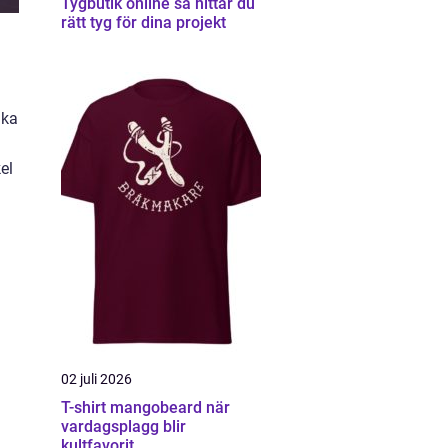
Tygbutik online så hittar du
rätt tyg för dina projekt
l
ika
el
02 juli 2026
T-shirt mangobeard när
vardagsplagg blir
kultfavorit