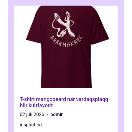
T-shirt mangobeard när vardagsplagg
blir kultfavorit
02 juli 2026
admin
inspiration