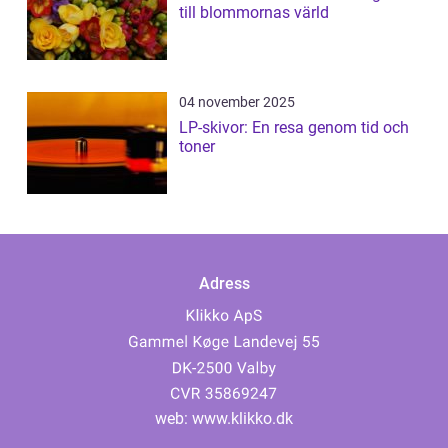
till blommornas värld
04 november 2025
LP-skivor: En resa genom tid och
toner
Adress
web:
www.klikko.dk