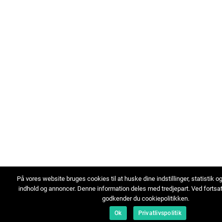
På vores website bruges cookies til at huske dine indstillinger, statistik o
indhold og annoncer. Denne information deles med tredjepart. Ved fortsa
godkender du cookiepolitikken.
Ok
Privatlivspolitik