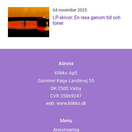
04 november 2025
LP-skivor: En resa genom tid och
toner
Adress
web:
www.klikko.dk
Menu
Annonsering