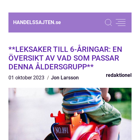
HANDELSSAJTEN.
se
**LEKSAKER TILL 6-ÅRINGAR: EN
ÖVERSIKT AV VAD SOM PASSAR
DENNA ÅLDERSGRUPP**
redaktionel
01 oktober 2023
Jon Larsson