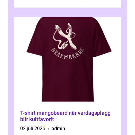
plattor erbj...
T-shirt mangobeard när vardagsplagg
blir kultfavorit
02 juli 2026
admin