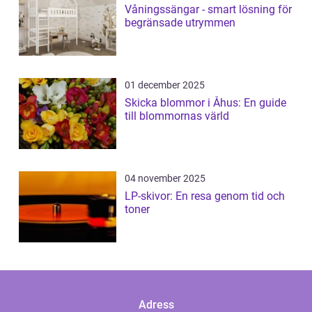
Våningssängar - smart lösning för
begränsade utrymmen
01 december 2025
Skicka blommor i Åhus: En guide
till blommornas värld
04 november 2025
LP-skivor: En resa genom tid och
toner
Adress