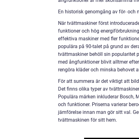
ångfunktioner är mer skonsamma mot k
En historisk genomgång av för- och n
När tvättmaskiner först introducera
funktioner och hög energiförbrukning. 
effektiva maskiner med fler funktion
populära på 90-talet på grund av de
tvättmaskiner behöll sin popularitet 
med ångfunktioner blivit alltmer ef
rengöra kläder och minska behovet a
För att summera är det viktigt att bil
Det finns olika typer av tvättmaskine
Populära märken inkluderar Bosch, M
och funktioner. Priserna varierar bero
jämförelse innan man gör sitt val. 
tvättmaskinen för sitt hem.