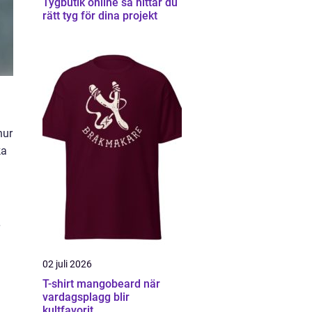
Tygbutik online så hittar du
rätt tyg för dina projekt
hur
ka
02 juli 2026
T-shirt mangobeard när
vardagsplagg blir
kultfavorit