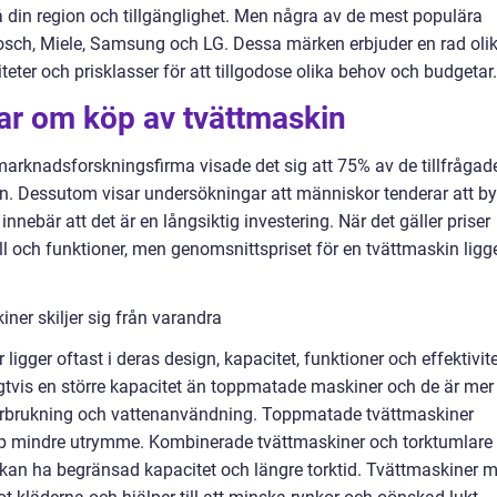
på din region och tillgänglighet. Men några av de mest populära
sch, Miele, Samsung och LG. Dessa märken erbjuder en rad oli
teter och prisklasser för att tillgodose olika behov och budgetar.
ar om köp av tvättmaskin
marknadsforskningsfirma visade det sig att 75% av de tillfrågad
in. Dessutom visar undersökningar att människor tenderar att by
 innebär att det är en långsiktig investering. När det gäller priser
l och funktioner, men genomsnittspriset för en tvättmaskin ligg
ner skiljer sig från varandra
ligger oftast i deras design, kapacitet, funktioner och effektivite
gtvis en större kapacitet än toppmatade maskiner och de är mer
iförbrukning och vattenanvändning. Toppmatade tvättmaskiner
upp mindre utrymme. Kombinerade tvättmaskiner och torktumlare 
kan ha begränsad kapacitet och längre torktid. Tvättmaskiner 