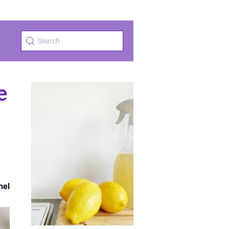
e
nel