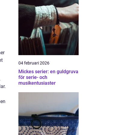
ner
mt
04 februari 2026
Mickes serier: en guldgruva
för serie- och
.
musikentusiaster
ar.
 en