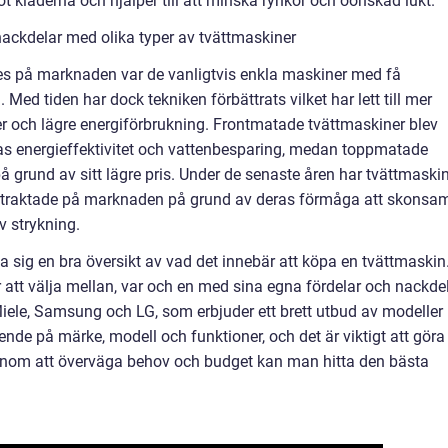
läderna och hjälper till att minska rynkor och oönskad lukt.
ackdelar med olika typer av tvättmaskiner
des på marknaden var de vanligtvis enkla maskiner med få
Med tiden har dock tekniken förbättrats vilket har lett till mer
er och lägre energiförbrukning. Frontmatade tvättmaskiner blev
ras energieffektivitet och vattenbesparing, medan toppmatade
på grund av sitt lägre pris. Under de senaste åren har tvättmaski
tertraktade på marknaden på grund av deras förmåga att skonsa
v strykning.
da sig en bra översikt av vad det innebär att köpa en tvättmaskin
r att välja mellan, var och en med sina egna fördelar och nackdel
iele, Samsung och LG, som erbjuder ett brett utbud av modeller
ende på märke, modell och funktioner, och det är viktigt att göra
Genom att överväga behov och budget kan man hitta den bästa