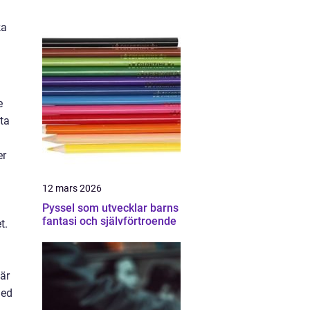
ka
e
ta
er
12 mars 2026
Pyssel som utvecklar barns
fantasi och självförtroende
t.
är
med