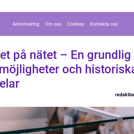
Annonsering
Om oss
Cookies
Kontakta oss
set på nätet – En grundlig
lmöjligheter och historisk
elar
redaktio