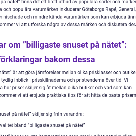
 på nätet” finns det ett brett utbud av populära sorter och märke
da och populära varumärken inkluderar Göteborgs Rapé, General,
er nischade och mindre kända varumärken som kan erbjuda än
 kommer vi att utforska några av dessa märken och diskutera der
r om ”billigaste snuset på nätet”:
förklaringar bakom dessa
nätet” är att göra jämförelser mellan olika prisklasser och butiker
ydlig inblick i prisskillnaderna och pristrenderna över tid. Vi
hur priser skiljer sig åt mellan olika butiker och vad som kan
mmer vi att erbjuda praktiska tips för att hitta de bästa priser
uset på nätet” skiljer sig från varandra:
valitet bland ”billigaste snuset på nätet”