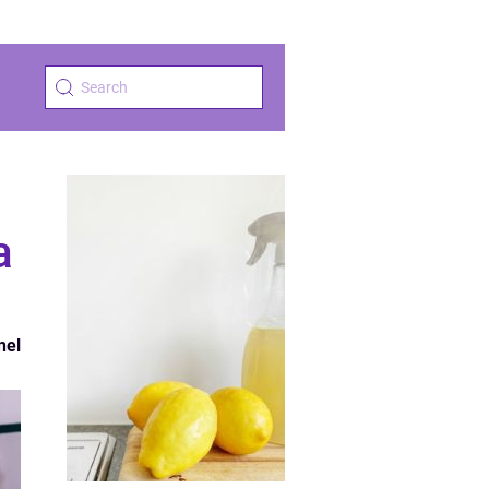
a
nel