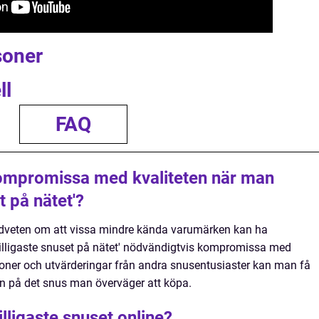
soner
ll
FAQ
 kompromissa med kvaliteten när man
t på nätet'?
medveten om att vissa mindre kända varumärken kan ha
'billigaste snuset på nätet' nödvändigtvis kompromissa med
ioner och utvärderingar från andra snusentusiaster kan man få
en på det snus man överväger att köpa.
illigaste snuset online?