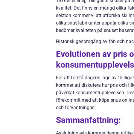
Tro det eller ej, ”billigaste snuset 
kvalitet. Det finns en mängd olika f
sektion kommer vi att utforska skill
olika snusfabrikanter uppnår olika sm
bedömer kvaliteten på snuset basera
Historisk genomgång av för- och nack
Evolutionen av pris o
konsumentupplevel
För att förstå dagens läge av ”billigast
kommer att diskutera hur pris och til
påverkat konsumentupplevelsen. Des
förekommit med att köpa snus online
och förväntningar.
Sammanfattning:
Avslutningsvis kommer denna artikel a