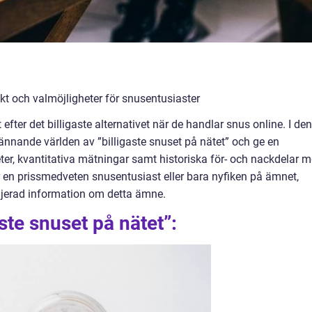
ikt och valmöjligheter för snusentusiaster
fter det billigaste alternativet när de handlar snus online. I de
ännande världen av ”billigaste snuset på nätet” och ge en
ter, kvantitativa mätningar samt historiska för- och nackdelar 
r en prissmedveten snusentusiast eller bara nyfiken på ämnet,
ljerad information om detta ämne.
aste snuset på nätet”: