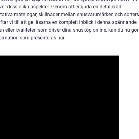
ver dess olika aspekter. Genom att erbjuda en detaljerad
titativa mätningar, skillnader mellan snusvarumärken och sorters
ftar vi till att ge läsarna en komplett inblick i denna spännande
en eller kvaliteten som driver dina snusköp online, kan du nu gö
ormation som presenteras här.