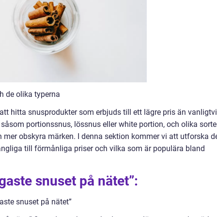
ch de olika typerna
 att hitta snusprodukter som erbjuds till ett lägre pris än vanligtv
 såsom portionssnus, lössnus eller white portion, och olika sorte
h mer obskyra märken. I denna sektion kommer vi att utforska d
ängliga till förmånliga priser och vilka som är populära bland
igaste snuset på nätet”:
aste snuset på nätet”