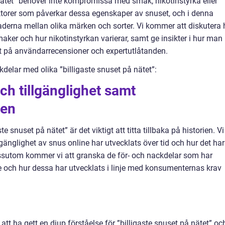
på nätet” behöver inte kompromissa med smak, nikotinstyrka eller
aktorer som påverkar dessa egenskaper av snuset, och i denna
naderna mellan olika märken och sorter. Vi kommer att diskutera 
aker och hur nikotinstyrkan varierar, samt ge insikter i hur man
t på användarrecensioner och expertutlåtanden.
delar med olika ”billigaste snuset på nätet”:
ch tillgänglighet samt
sen
e snuset på nätet” är det viktigt att titta tillbaka på historien. Vi
lgänglighet av snus online har utvecklats över tid och hur det har
sutom kommer vi att granska de för- och nackdelar som har
 och hur dessa har utvecklats i linje med konsumenternas krav
tt ha gett en djup förståelse för ”billigaste snuset på nätet” oc