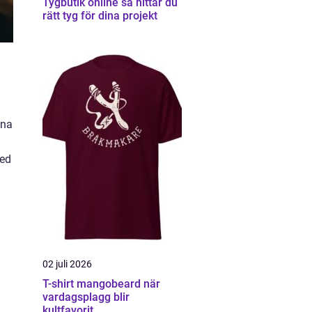
Tygbutik online så hittar du
rätt tyg för dina projekt
nna
med
02 juli 2026
T-shirt mangobeard när
vardagsplagg blir
kultfavorit