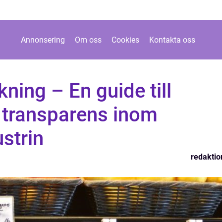
Annonsering
Om oss
Cookies
Kontakta oss
ning – En guide till
h transparens inom
strin
redaktio