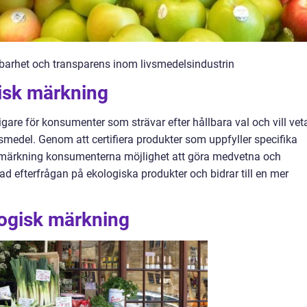
llbarhet och transparens inom livsmedelsindustrin
gisk märkning
tigare för konsumenter som strävar efter hållbara val och vill vet
edel. Genom att certifiera produkter som uppfyller specifika
 märkning konsumenterna möjlighet att göra medvetna och
ökad efterfrågan på ekologiska produkter och bidrar till en mer
logisk märkning