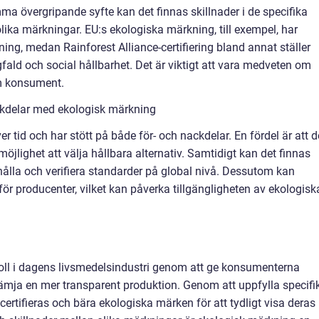
ma övergripande syfte kan det finnas skillnader i de specifika
lika märkningar. EU:s ekologiska märkning, till exempel, har
lning, medan Rainforest Alliance-certifiering bland annat ställer
ald och social hållbarhet. Det är viktigt att vara medveten om
om konsument.
ckdelar med ekologisk märkning
 tid och har stött på både för- och nackdelar. En fördel är att d
lighet att välja hållbara alternativ. Samtidigt kan det finnas
hålla och verifiera standarder på global nivå. Dessutom kan
för producenter, vilket kan påverka tillgängligheten av ekologisk
roll i dagens livsmedelsindustri genom att ge konsumenterna
främja en mer transparent produktion. Genom att uppfylla specifi
ertifieras och bära ekologiska märken för att tydligt visa deras