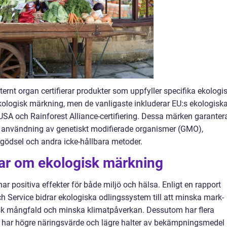
ternt organ certifierar produkter som uppfyller specifika ekologi
ekologisk märkning, men de vanligaste inkluderar EU:s ekologisk
SA och Rainforest Alliance-certifiering. Dessa märken garanter
n användning av genetiskt modifierade organismer (GMO),
ödsel och andra icke-hållbara metoder.
gar om ekologisk märkning
ar positiva effekter för både miljö och hälsa. Enligt en rapport
 Service bidrar ekologiska odlingssystem till att minska mark-
isk mångfald och minska klimatpåverkan. Dessutom har flera
el har högre näringsvärde och lägre halter av bekämpningsmedel