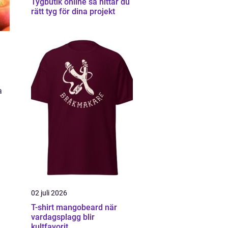
Tygbutik online så hittar du
rätt tyg för dina projekt
a
02 juli 2026
T-shirt mangobeard när
vardagsplagg blir
kultfavorit