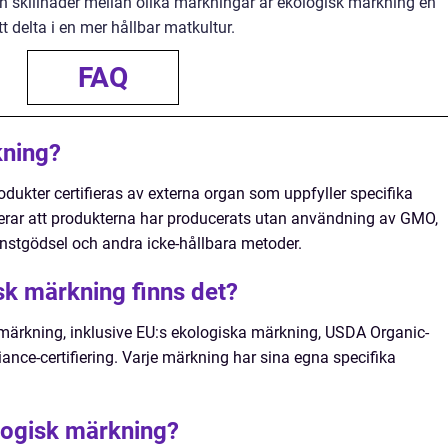
h skillnader mellan olika märkningar är ekologisk märkning en
t delta i en mer hållbar matkultur.
FAQ
kning?
dukter certifieras av externa organ som uppfyller specifika
terar att produkterna har producerats utan användning av GMO,
stgödsel och andra icke-hållbara metoder.
sk märkning finns det?
k märkning, inklusive EU:s ekologiska märkning, USDA Organic-
ance-certifiering. Varje märkning har sina egna specifika
ologisk märkning?