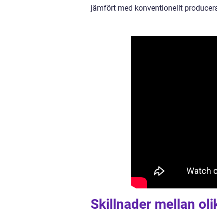
jämfört med konventionellt producer
Skillnader mellan ol