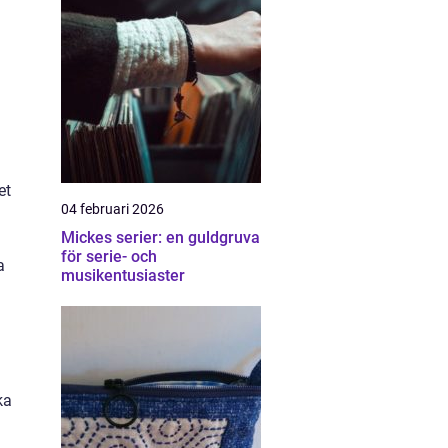
et
04 februari 2026
Mickes serier: en guldgruva
för serie- och
a
musikentusiaster
ka