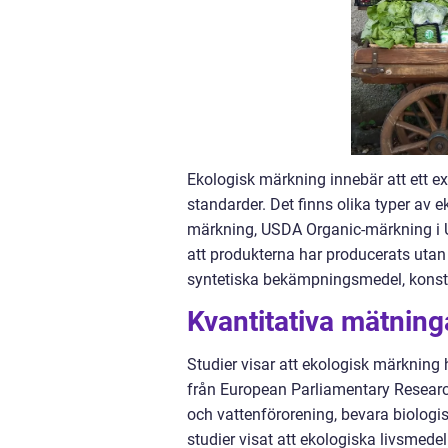
Ekologisk märkning innebär att ett ex
standarder. Det finns olika typer av 
märkning, USDA Organic-märkning i U
att produkterna har producerats uta
syntetiska bekämpningsmedel, konstg
Kvantitativa mätnin
Studier visar att ekologisk märkning h
från European Parliamentary Research
och vattenförorening, bevara biolog
studier visat att ekologiska livsmed