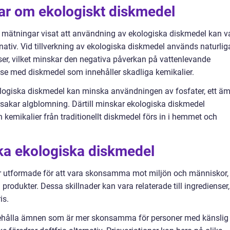
gar om ekologiskt diskmedel
iva mätningar visat att användning av ekologiska diskmedel kan v
rnativ. Vid tillverkning av ekologiska diskmedel används naturlig
ser, vilket minskar den negativa påverkan på vattenlevande
se med diskmedel som innehåller skadliga kemikalier.
kologiska diskmedel kan minska användningen av fosfater, ett ä
rsakar algblomning. Därtill minskar ekologiska diskmedel
och kemikalier från traditionellt diskmedel förs in i hemmet och
ika ekologiska diskmedel
 är utformade för att vara skonsamma mot miljön och människor,
 produkter. Dessa skillnader kan vara relaterade till ingredienser,
is.
ehålla ämnen som är mer skonsamma för personer med känslig