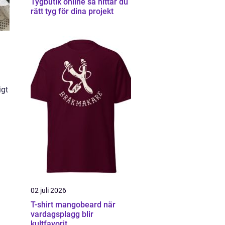
Tygbutik online så hittar du
rätt tyg för dina projekt
igt
02 juli 2026
T-shirt mangobeard när
vardagsplagg blir
kultfavorit