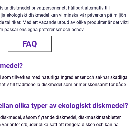
a diskmedel privatpersoner ett hållbart alternativ till
älja ekologiskt diskmedel kan vi minska vår påverkan på miljön
e tallrikar. Med ett växande utbud av olika produkter är det vikti
om passar ens egna preferenser och behov.
FAQ
kmedel?
 som tillverkas med naturliga ingredienser och saknar skadliga
ernativ till traditionella diskmedel som är mer skonsamt för både
llan olika typer av ekologiskt diskmedel?
kt diskmedel, såsom flytande diskmedel, diskmaskinstabletter
varianter erbjuder olika sätt att rengöra disken och kan ha