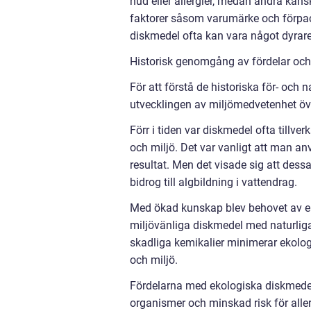
hud eller allergier, medan andra kansk
faktorer såsom varumärke och förpackn
diskmedel ofta kan vara något dyrare ä
Historisk genomgång av fördelar och
För att förstå de historiska för- och 
utvecklingen av miljömedvetenhet öve
Förr i tiden var diskmedel ofta tillv
och miljö. Det var vanligt att man anv
resultat. Men det visade sig att des
bidrog till algbildning i vattendrag.
Med ökad kunskap blev behovet av ekol
miljövänliga diskmedel med naturliga
skadliga kemikalier minimerar ekolo
och miljö.
Fördelarna med ekologiska diskmedel
organismer och minskad risk för all