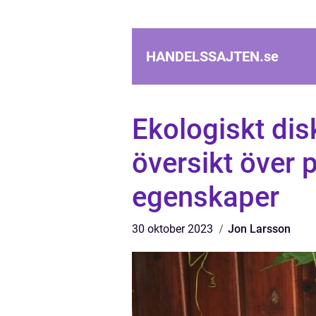
HANDELSSAJTEN.
se
Ekologiskt di
översikt över 
egenskaper
30 oktober 2023
Jon Larsson