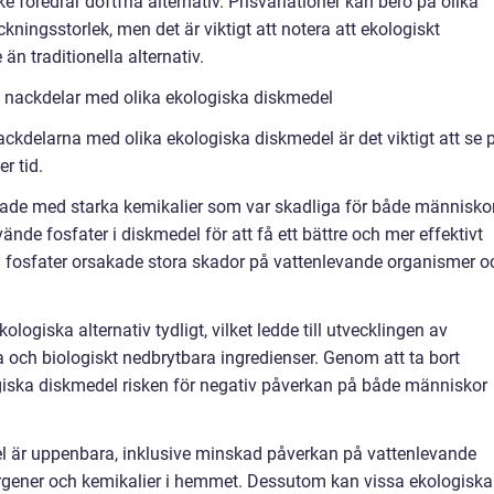
e föredrar doftfria alternativ. Prisvariationer kan bero på olika
ingsstorlek, men det är viktigt att notera att ekologiskt
n traditionella alternativ.
 nackdelar med olika ekologiska diskmedel
nackdelarna med olika ekologiska diskmedel är det viktigt att se 
r tid.
erkade med starka kemikalier som var skadliga för både människo
ände fosfater i diskmedel för att få ett bättre och mer effektivt
sa fosfater orsakade stora skador på vattenlevande organismer o
ogiska alternativ tydligt, vilket ledde till utvecklingen av
 och biologiskt nedbrytbara ingredienser. Genom att ta bort
giska diskmedel risken för negativ påverkan på både människor
 är uppenbara, inklusive minskad påverkan på vattenlevande
ergener och kemikalier i hemmet. Dessutom kan vissa ekologiska