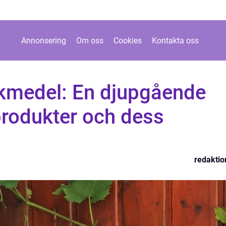
Annonsering
Om oss
Cookies
Kontakta oss
skmedel: En djupgående
produkter och dess
redaktio