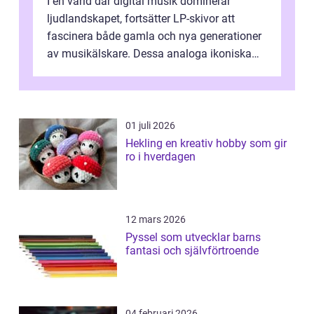
I en värld där digital musik dominerar
ljudlandskapet, fortsätter LP-skivor att
fascinera både gamla och nya generationer
av musikälskare. Dessa analoga ikoniska
plattor erbj...
01 juli 2026
Hekling en kreativ hobby som gir
ro i hverdagen
12 mars 2026
Pyssel som utvecklar barns
fantasi och självförtroende
04 februari 2026