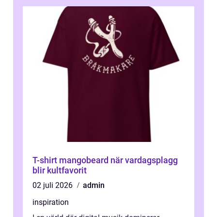
T-shirt mangobeard när vardagsplagg
blir kultfavorit
02 juli 2026
admin
inspiration