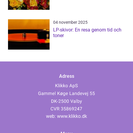
04 november 2025
LP-skivor: En resa genom tid och
toner
Adress
web:
www.klikko.dk