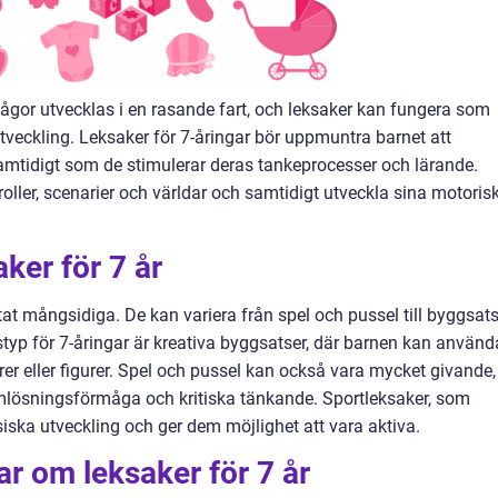
mågor utvecklas i en rasande fart, och leksaker kan fungera som
utveckling. Leksaker för 7-åringar bör uppmuntra barnet att
samtidigt som de stimulerar deras tankeprocesser och lärande.
oller, scenarier och världar och samtidigt utveckla sina motoris
ker för 7 år
at mångsidiga. De kan variera från spel och pussel till byggsats
styp för 7-åringar är kreativa byggsatser, där barnen kan använd
urer eller figurer. Spel och pussel kan också vara mycket givande,
lösningsförmåga och kritiska tänkande. Sportleksaker, som
ysiska utveckling och ger dem möjlighet att vara aktiva.
ar om leksaker för 7 år