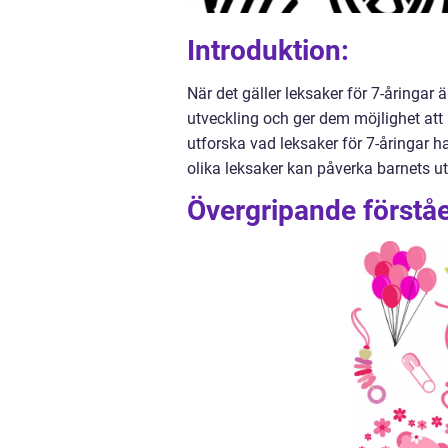
Introduktion:
När det gäller leksaker för 7-åringar 
utveckling och ger dem möjlighet att
utforska vad leksaker för 7-åringar h
olika leksaker kan påverka barnets u
Övergripande förståe