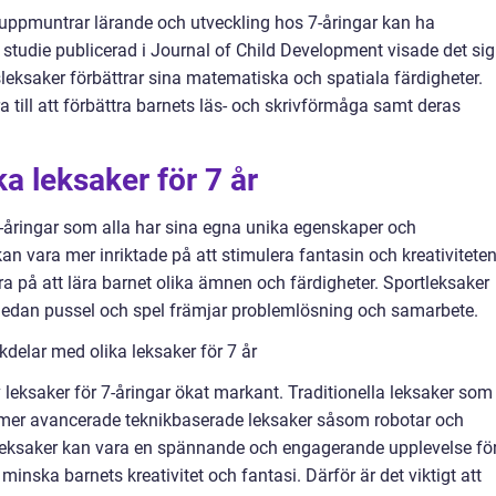
 uppmuntrar lärande och utveckling hos 7-åringar kan ha
n studie publicerad i Journal of Child Development visade det sig
leksaker förbättrar sina matematiska och spatiala färdigheter.
till att förbättra barnets läs- och skrivförmåga samt deras
ka leksaker för 7 år
 7-åringar som alla har sina egna unika egenskaper och
n vara mer inriktade på att stimulera fantasin och kreativiteten
på att lära barnet olika ämnen och färdigheter. Sportleksaker
, medan pussel och spel främjar problemlösning och samarbete.
delar med olika leksaker för 7 år
 leksaker för 7-åringar ökat markant. Traditionella leksaker som
v mer avancerade teknikbaserade leksaker såsom robotar och
leksaker kan vara en spännande och engagerande upplevelse fö
 minska barnets kreativitet och fantasi. Därför är det viktigt att