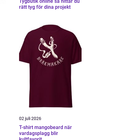
Tygbutik online så hittar du
rätt tyg för dina projekt
02 juli 2026
T-shirt mangobeard när
vardagsplagg blir
kultfavorit