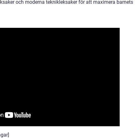
 leksaker och moderna teknikleksaker för att maximera barnets
ngar]