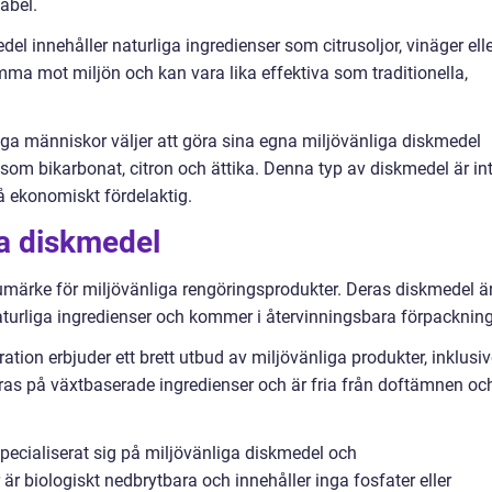
abel.
el innehåller naturliga ingredienser som citrusoljor, vinäger ell
ma mot miljön och kan vara lika effektiva som traditionella,
nga människor väljer att göra sina egna miljövänliga diskmedel
som bikarbonat, citron och ättika. Denna typ av diskmedel är in
 ekonomiskt fördelaktig.
ga diskmedel
umärke för miljövänliga rengöringsprodukter. Deras diskmedel ä
 naturliga ingredienser och kommer i återvinningsbara förpackning
tion erbjuder ett brett utbud av miljövänliga produkter, inklusi
ras på växtbaserade ingredienser och är fria från doftämnen oc
specialiserat sig på miljövänliga diskmedel och
är biologiskt nedbrytbara och innehåller inga fosfater eller