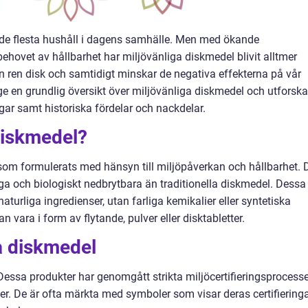
 de flesta hushåll i dagens samhälle. Men med ökande
ovet av hållbarhet har miljövänliga diskmedel blivit alltmer
n ren disk och samtidigt minskar de negativa effekterna på vår
 ge en grundlig översikt över miljövänliga diskmedel och utforska
ngar samt historiska fördelar och nackdelar.
diskmedel?
som formulerats med hänsyn till miljöpåverkan och hållbarhet. 
iga och biologiskt nedbrytbara än traditionella diskmedel. Dessa
naturliga ingredienser, utan farliga kemikalier eller syntetiska
n vara i form av flytande, pulver eller disktabletter.
a diskmedel
 Dessa produkter har genomgått strikta miljöcertifieringsprocess
er. De är ofta märkta med symboler som visar deras certifieringa