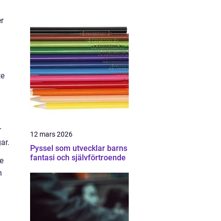
er
te
r
12 mars 2026
ar.
Pyssel som utvecklar barns
fantasi och självförtroende
ve
h