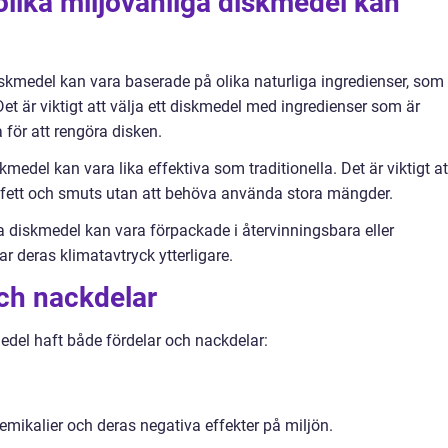
olika miljövänliga diskmedel kan
iskmedel kan vara baserade på olika naturliga ingredienser, som t
et är viktigt att välja ett diskmedel med ingredienser som är
för att rengöra disken.
skmedel kan vara lika effektiva som traditionella. Det är viktigt at
v fett och smuts utan att behöva använda stora mängder.
a diskmedel kan vara förpackade i återvinningsbara eller
r deras klimatavtryck ytterligare.
och nackdelar
medel haft både fördelar och nackdelar:
mikalier och deras negativa effekter på miljön.