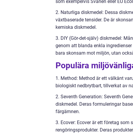
som exempelvis Svanen eller EU Ecol
2. Naturliga diskmedel: Dessa diskmed
växtbaserade tensider. De är skonsam
kemiska diskmedel.
3. DIY (Gör-det-själv) diskmedel: Må
genom att blanda enkla ingredienser 
bara skonsam mot miljön, utan också
Populära miljövänli
1. Method: Method är ett välkänt var
biologiskt nedbrytbart, tillverkat av
2. Seventh Generation: Seventh Genera
diskmedel. Deras formuleringar base
färgämnen.
3. Ecover: Ecover är ett företag som 
rengöringsprodukter. Deras produkter 