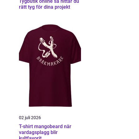
Tygbutik online så hittar du
rätt tyg för dina projekt
02 juli 2026
T-shirt mangobeard när
vardagsplagg blir
kultfavorit