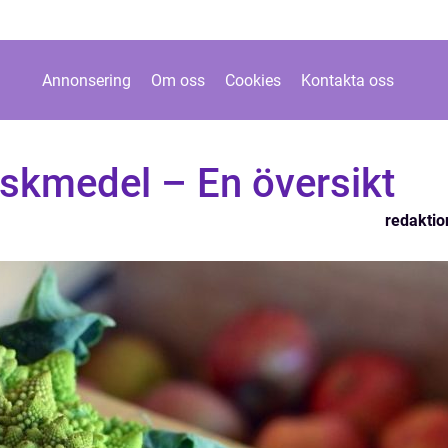
Annonsering
Om oss
Cookies
Kontakta oss
iskmedel – En översikt
redaktio