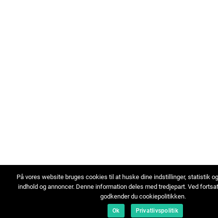
På vores website bruges cookies til at huske dine indstillinger, statistik o
indhold og annoncer. Denne information deles med tredjepart. Ved fortsa
godkender du cookiepolitikken.
Ok
Privatlivspolitik