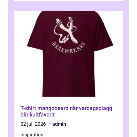
T-shirt mangobeard när vardagsplagg
blir kultfavorit
02 juli 2026
admin
inspiration